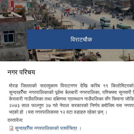
विराटचौक
नगर परिचय
मोरङ जिल्लाको सदरमुकाम विराटनगर देखि करिब १९ किलोमिटरको 
सुन्दरहरैँचा नगरपालिकाको पूर्वमा बेलबारी नगरपालिका, पश्चिममा सुनसरी ज
केरावारी गाउँपालिका तथा दक्षिणमा ग्रामथान गाउँपालिका सँग सिमाना जो
२०७३ साल फाल्गुण २७ गते नेपाल सरकारको निर्णय बमोजिम यस नगर
भएको हो ।यस नगरपालिकामा १२ वटा वडाहरु रहेका छन् ।
दस्तावेज:
सुन्दरहरैँचा नगरपालिकाको पार्श्वचित्र ।