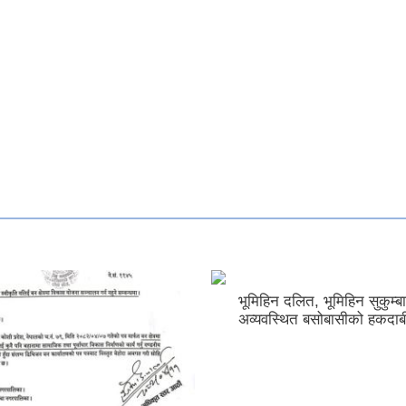
भूमिहिन दलित, भूमिहिन सुकुम्ब
अव्यवस्थित बसोबासीको हकदाब