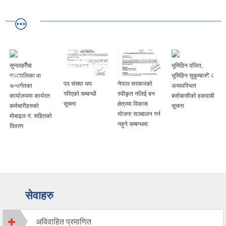
भूमिहिन दलित,
भूमिहिन सुकुम्बासी र
पद संख्या थप
नेपाल सरकारको
अस्थायी हाटबजार
अव्यवस्थित
गरिएको सम्बन्धी
स्वीकृत नलिई बन
तथा घुम्ती पसलबाट
बसोबासीको हकदाबी
सूचना
क्षेत्रमा विकास
प्रति दिन लाग्ने शुल्क
सूचना
योजना सञ्चालन गर्न
नहुने सम्बन्धमा
सेवाहरु
अविवाहित प्रमाणित