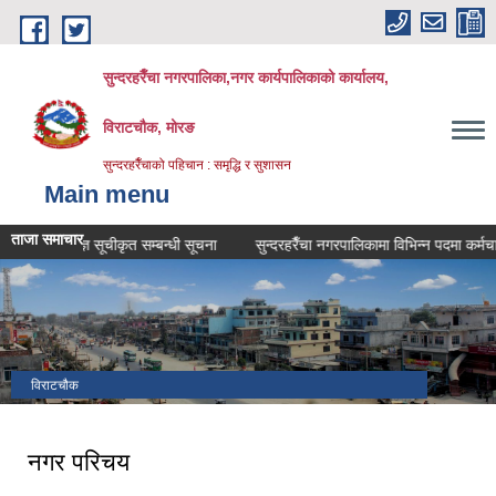
Skip to main content
सुन्दरहरैँचा नगरपालिका,नगर कार्यपालिकाको कार्यालय,
विराटचौक, मोरङ
सुन्दरहरैँचाको पहिचान : समृद्धि र सुशासन
Main menu
ताजा समाचार
नोविज्ञ सूचीकृत सम्बन्धी सूचना
सुन्दरहरैँचा नगरपालिकामा विभिन्न पदमा कर्मचारी आवश
विराटचौक
नगर परिचय