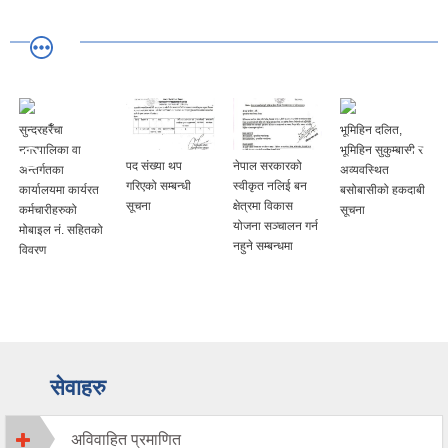
भूमिहिन दलित,
भूमिहिन सुकुम्बासी र
पद संख्या थप
नेपाल सरकारको
अस्थायी हाटबजार
अव्यवस्थित
गरिएको सम्बन्धी
स्वीकृत नलिई बन
तथा घुम्ती पसलबाट
बसोबासीको हकदाबी
सूचना
क्षेत्रमा विकास
प्रति दिन लाग्ने शुल्क
सूचना
योजना सञ्चालन गर्न
नहुने सम्बन्धमा
सेवाहरु
अविवाहित प्रमाणित