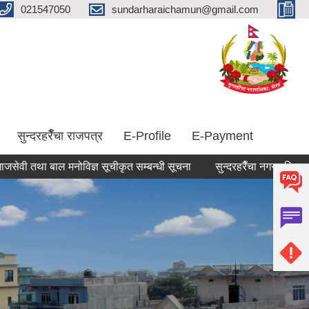
021547050
sundarharaichamun@gmail.com
सुन्दरहरैँचा राजपत्र
E-Profile
E-Payment
बाल मनोविज्ञ सूचीकृत सम्बन्धी सूचना
सुन्दरहरैँचा नगरपालिकामा विभिन्न 