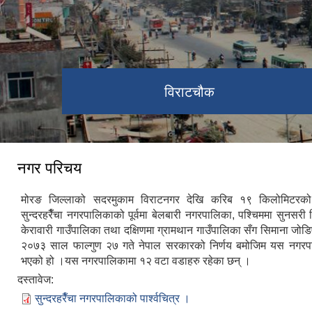
विराटचौक
नगर परिचय
मोरङ जिल्लाको सदरमुकाम विराटनगर देखि करिब १९ किलोमिटरको 
सुन्दरहरैँचा नगरपालिकाको पूर्वमा बेलबारी नगरपालिका, पश्चिममा सुनसरी ज
केरावारी गाउँपालिका तथा दक्षिणमा ग्रामथान गाउँपालिका सँग सिमाना जो
२०७३ साल फाल्गुण २७ गते नेपाल सरकारको निर्णय बमोजिम यस नगर
भएको हो ।यस नगरपालिकामा १२ वटा वडाहरु रहेका छन् ।
दस्तावेज:
सुन्दरहरैँचा नगरपालिकाको पार्श्वचित्र ।