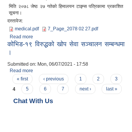
मिति २०७८ जेष्ठ २७ गतेको हिमालयन टाइम्स पत्रिकामा प्रकाशित
सूचना।
दस्तावेज:
medical.pdf
7_Page_2078 02 27.pdf
Read more
about सेवा करारमा जनशक्ति भर्ना सम्बन्धमा । (मेडिकल)
कोभिड-१९ विरुद्धको खोप सेवा सञ्चालन सम्बन्धमा
।
Submitted on:
Mon, 06/07/2021 - 17:58
Read more
about कोभिड-१९ विरुद्धको खोप सेवा सञ्चालन सम्बन्धमा
Pages
।
« first
‹ previous
1
2
3
4
5
6
7
next ›
last »
Chat With Us