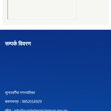
सम्पर्क विवरण
सुन्दरहरैँचा नगरपालिका
बारुणयन्त्र : 9852016929
इमेल :
info@sundarharaichamun.gov.np
,