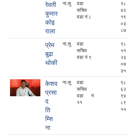
ना.सु
वडा
९८
रेवती
सचिव
४२
कुमार
वडा नं ८
१९
कोइ
०३
राला
८७
ना.सु
वडा
९८
प्रेम
सचिव
५१
बुढा
वडा नं ९
२३
थोकी
०७
३५
ना.सु
वडा
९८
केशव
सचिव
६२
प्रसा
वडा नं
९४
द
११
८९
ति
५५
म्सि
ना