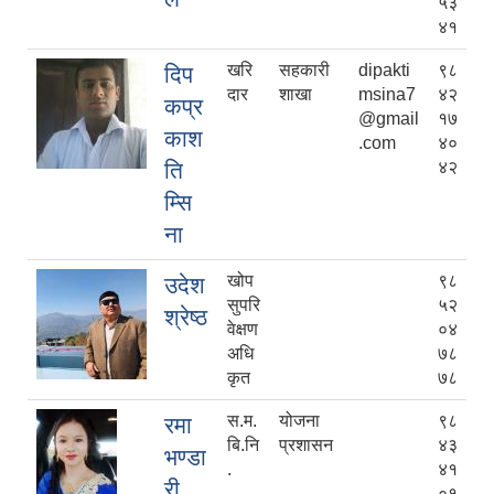
५३
४१
खरि
सहकारी
dipakti
९८
दिप
दार
शाखा
msina7
४२
कप्र
@gmail
१७
काश
.com
४०
ति
४२
म्सि
ना
खोप
९८
उदेश
सुपरि
५२
श्रेष्ठ
वेक्षण
०४
अधि
७८
कृत
७८
स.म.
योजना
९८
रमा
बि.नि
प्रशासन
४३
भण्डा
.
४१
री
०१