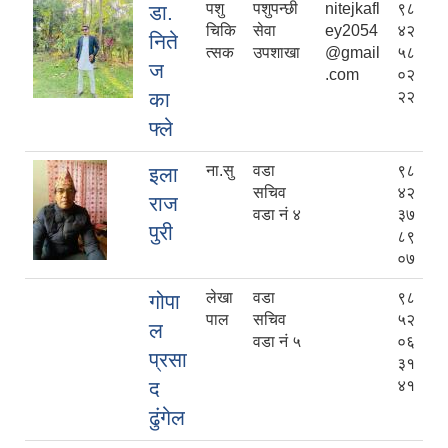
पशु
पशुपन्छी
nitejkafl
९८
डा.
चिकि
सेवा
ey2054
४२
निते
त्सक
उपशाखा
@gmail
५८
ज
.com
०२
का
२२
फ्ले
ना.सु
वडा
९८
इला
सचिव
४२
राज
वडा नं ४
३७
पुरी
८९
०७
लेखा
वडा
९८
गोपा
पाल
सचिव
५२
ल
वडा नं ५
०६
प्रसा
३१
द
४१
ढुंगेल