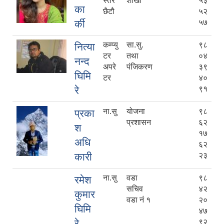
स्तर
शाखा
५३
का
छैटौ
५२
र्की
५७
कम्प्यु
सा.सु.
९८
नित्या
टर
तथा
०४
नन्द
अपरे
पंजिकरण
३९
घिमि
टर
४०
रे
९१
ना.सु
योजना
९८
प्रका
प्रशासन
६२
श
१७
अधि
६२
कारी
२३
ना.सु
वडा
९८
रमेश
सचिव
४२
कुमार
वडा नं १
२०
घिमि
४७
रे
९२