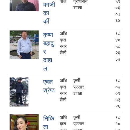
पाल
प्रशासन
५२
काजी
शाखा
०६
का
०३
र्की
३४
अधि
९८
कृष्ण
कृत
४०
बहादु
स्तर
५८
र
छैटौ
२६
दाहा
३७
ल
अधि
कृषी
९८
एबल
कृत
प्रसार
०७
श्रेष्ठ
स्तर
शाखा
०२
छैटौ
५३
२६
अधि
कृषी
९८
निकि
कृत
प्रसार
१०
ता