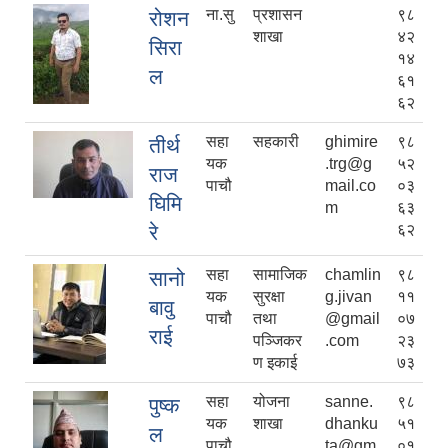
ना.सु
प्रशासन
९८
रोशन
शाखा
४२
सिरा
१४
ल
६१
६२
सहा
सहकारी
ghimire
९८
तीर्थ
यक
.trg@g
५२
राज
पाचौ
mail.co
०३
घिमि
m
६३
रे
६२
सहा
सामाजिक
chamlin
९८
सानो
यक
सुरक्षा
g.jivan
११
बावु
पाचौ
तथा
@gmail
०७
राई
पञ्जिकर
.com
२३
ण इकाई
७३
सहा
योजना
sanne.
९८
पुष्क
यक
शाखा
dhanku
५१
ल
पाचौ
ta@gm
०१