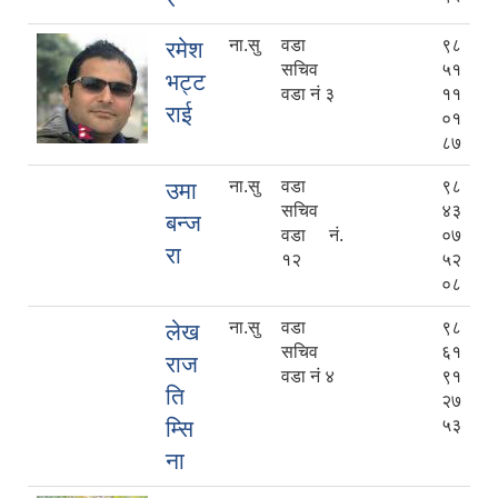
ना.सु
वडा
९८
रमेश
सचिव
५१
भट्ट
वडा नं ३
११
राई
०१
८७
ना.सु
वडा
९८
उमा
सचिव
४३
बन्ज
वडा नं.
०७
रा
१२
५२
०८
ना.सु
वडा
९८
लेख
सचिव
६१
राज
वडा नं ४
९१
ति
२७
म्सि
५३
ना