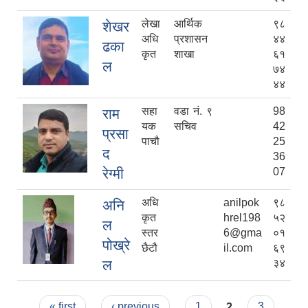
लेखा
आर्थिक
९८
शेखर
अधि
प्रशासन
४४
ढका
कृत
शाखा
६१
ल
७४
४४
सहा
वडा नं. ९
98
राम
यक
सचिव
42
प्रसा
पाचौ
25
द
36
रेग्मी
07
अधि
anilpok
९८
अनि
कृत
hrel198
५२
ल
स्तर
6@gma
०१
पोख्रे
छैटौ
il.com
६९
ल
३४
Pages
« first
‹ previous
1
2
3