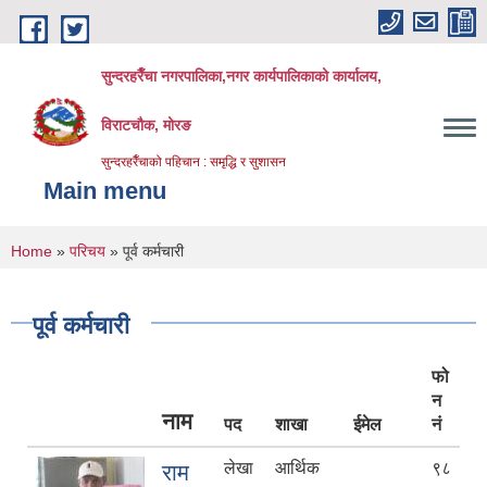
Skip to main content
सुन्दरहरैँचा नगरपालिका,नगर कार्यपालिकाको कार्यालय,
विराटचौक, मोरङ
सुन्दरहरैँचाको पहिचान : समृद्धि र सुशासन
Main menu
You are here
Home
»
परिचय
» पूर्व कर्मचारी
पूर्व कर्मचारी
फो
न
नाम
पद
शाखा
ईमेल
नं
लेखा
आर्थिक
९८
राम