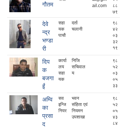
गौतम
ail.com
८८
७९
सहा
दर्ता
९८
देवे
यक
चलानी
४२
न्द्र
पाचौ
०३
भण्डा
३२
री
१९
कार्या
निजि
९८
दिप
लय
सचिवाल
५२
क
सहा
य
०३
बजगा
यक
०५
ईं
३३
सव
भवन
९८
अम्वि
इन्जि
संहिता एवं
५२
का
नियर
नियमन
०५
प्रसा
उपशाखा
४३
द
८४