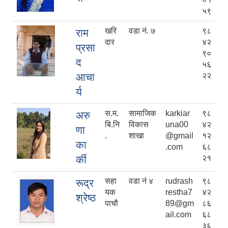
५९
खरि
वडा नं. ७
९८
राम
दार
४२
प्रसा
९०
द
५६
आचा
२२
र्य
स.म.
सामाजिक
karkiar
९८
अरु
बि.नि
विकास
una00
४२
णा
.
शाखा
@gmail
१२
का
.com
६८
र्की
२१
सहा
वडा नं ४
rudrash
९८
रूद्र
यक
restha7
४२
श्रेष्ठ
पाचौ
89@gm
८६
ail.com
६८
३६