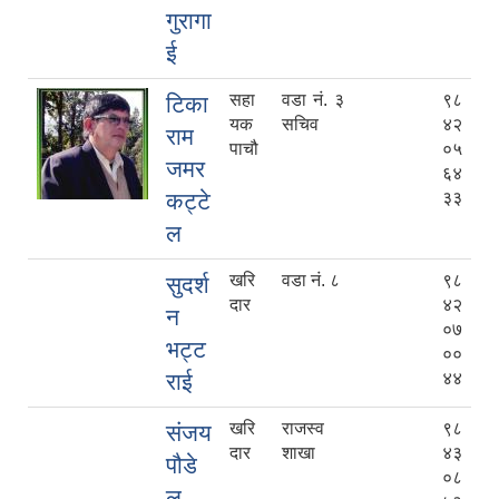
गुरागा
ई
सहा
वडा नं. ३
९८
टिका
यक
सचिव
४२
राम
पाचौ
०५
जमर
६४
कट्टे
३३
ल
खरि
वडा नं. ८
९८
सुदर्श
दार
४२
न
०७
भट्ट
००
राई
४४
खरि
राजस्व
९८
संजय
दार
शाखा
४३
पौडे
०८
ल