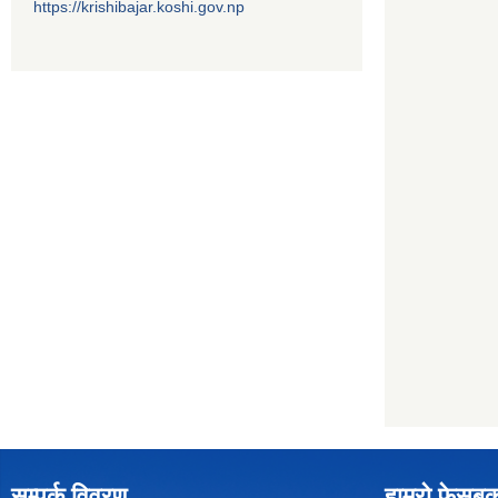
https://krishibajar.koshi.gov.np
सम्पर्क विवरण
हाम्रो फेसबु