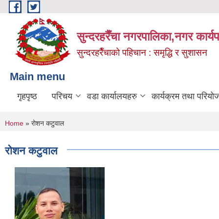
Skip to main content
सुन्दरहरैँचा नगरपालिका,नगर कार्
सुन्दरहरैँचाको पहिचान : समृद्धि र सुशासन
Main menu
गृहपृष्ठ
परिचय
वडा कार्यालयहरु
कार्यक्रम तथा परियो
You are here
Home
» रोशन कटुवाल
रोशन कटुवाल