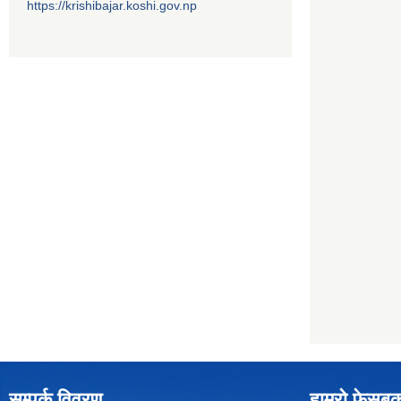
https://krishibajar.koshi.gov.np
सम्पर्क विवरण
हाम्रो फेसबु