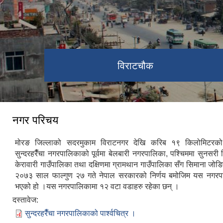
विराटचौक
नगर परिचय
मोरङ जिल्लाको सदरमुकाम विराटनगर देखि करिब १९ किलोमिटरको 
सुन्दरहरैँचा नगरपालिकाको पूर्वमा बेलबारी नगरपालिका, पश्चिममा सुनसरी ज
केरावारी गाउँपालिका तथा दक्षिणमा ग्रामथान गाउँपालिका सँग सिमाना जो
२०७३ साल फाल्गुण २७ गते नेपाल सरकारको निर्णय बमोजिम यस नगर
भएको हो ।यस नगरपालिकामा १२ वटा वडाहरु रहेका छन् ।
दस्तावेज:
सुन्दरहरैँचा नगरपालिकाको पार्श्वचित्र ।