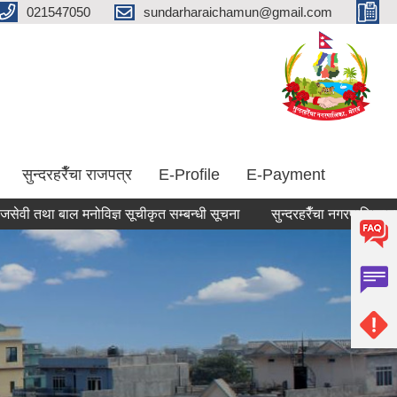
021547050
sundarharaichamun@gmail.com
सुन्दरहरैँचा राजपत्र
E-Profile
E-Payment
ाल मनोविज्ञ सूचीकृत सम्बन्धी सूचना
सुन्दरहरैँचा नगरपालिकामा विभिन्न प