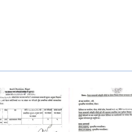
भूमिहिन दलित, भूमिहिन सुकुम्
अव्यवस्थित बसोबासीको हकदा