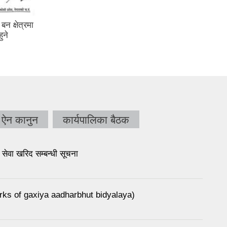
अस्थायी हाटबजार तथा घुम्ती पसलबाट
प्रति दिन लाग्ने शुल्क
ऐन कानुन
कार्यपालिका बैठक
सेवा खरिद सम्बन्धी सूचना
rks of gaxiya aadharbhut bidyalaya)