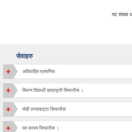
पद संख्या थप गरिएको सम्बन्धी सूचना
नेपाल सरक
विकास यो
सम्बन्धमा
सेवाहरु
अविवाहित प्रमाणित
विपन्न विद्यार्थी छात्रवृत्ती सिफारीस ।
मोही लगतकट्टा सिफारीस
घर कायम सिफारीस ।